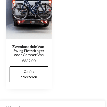
Zwenkmodule Van-
Swing Fietsdrager
voor Camper Van
€
639.00
Dit
Opties
product
selecteren
heeft
meerdere
variaties.
Deze