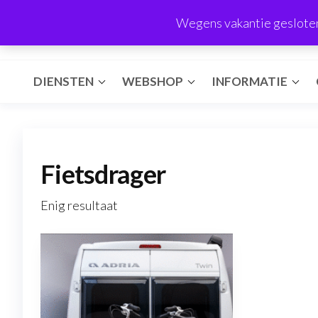
Ga
VASP BV
Wegens vakantie gesloten 
naar
Camper techniek & gastechniek
de
inhoud
DIENSTEN
WEBSHOP
INFORMATIE
Fietsdrager
Enig resultaat