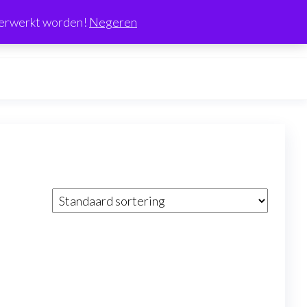
0
 verwerkt worden!
Negeren
€0.00