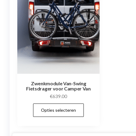
Zwenkmodule Van-Swing
Fietsdrager voor Camper Van
€
639.00
Dit
Opties selecteren
product
heeft
meerdere