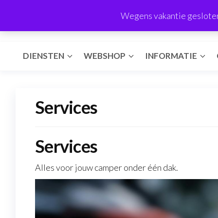
Ga
VASP BV
Wegens vakantie gesloten 
naar
Camper techniek & gastechniek
de
inhoud
DIENSTEN
WEBSHOP
INFORMATIE
Services
Services
Alles voor jouw camper onder één dak.