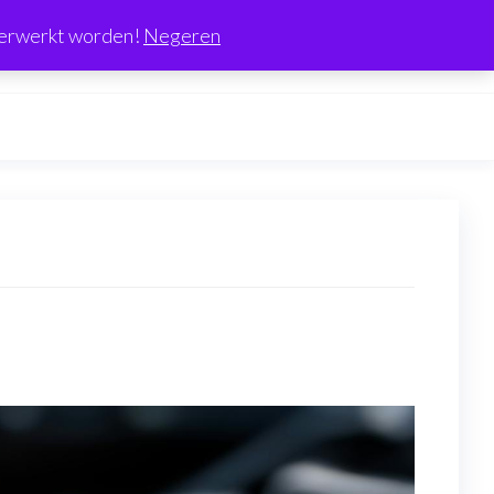
0
 verwerkt worden!
Negeren
€0.00